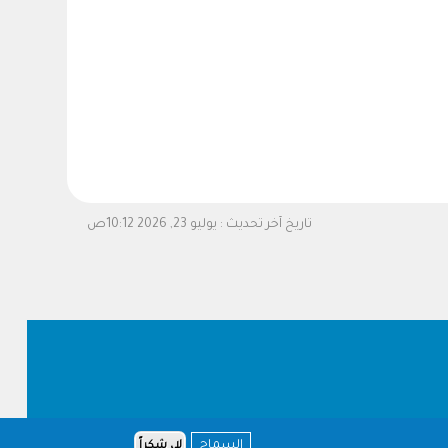
تاريخ آخر تحديث :
يوليو 23, 2026 10:12ص
السماح
لا، شكراً