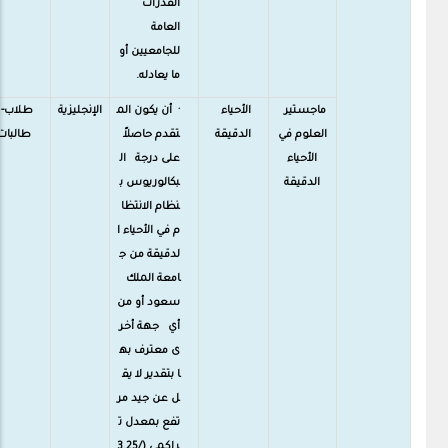
القدرات
العامة
للجامعيين أو
ما يعادله.
ماجستير
الأحياء
· أن يكون الم
الإنجليزية
طلاب-
العلوم في
الدقيقة
تقدم حاصلاً
طالبات
الأحياء
على درجة ال
الدقيقة
بكالوريوس ب
نظام الانتظا
م في الأحياء ا
لدقيقة من ج
امعة الملك
سعود أو من
أي جهة أخر
ى معترف به
ا بتقدير لا يق
ل عن جيد مر
تفع بمعدل ت
راكمي (3.25/