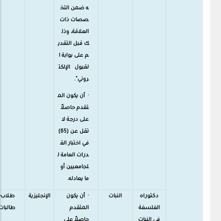
ه ضمن التخ
صصات ذات
العلاقة، وذل
ك قبل التقدي
م على بوابة ا
لقبول الإلكت
روني".
· أن يكون الم
تقدم حاصلاً
على درجة لا
تقل عن (65)
في اختبار الق
درات العامة ل
لجامعيين أو
ما يعادله.
دكتوراه
النبات
· أن يكون
الإنجليزية
طلاب-
الفلسفة
المتقدم
طالبات
في النبات
حاصلاً على