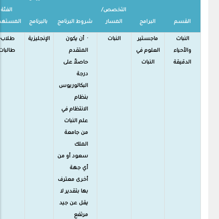
التخصص/
الفئة
القسم
البرامج
المسار
شروط البرنامج
بالبرنامج
المستهد
النبات
ماجستير
النبات
· أن يكون
الإنجليزية
طلاب-
والأحياء
العلوم في
المتقدم
طالبات
الدقيقة
النبات
حاصلاً على
درجة
البكالوريوس
بنظام
الانتظام في
علم النبات
من جامعة
الملك
سعود أو من
أي جهة
أخرى معترف
بها بتقدير لا
يقل عن جيد
مرتفع