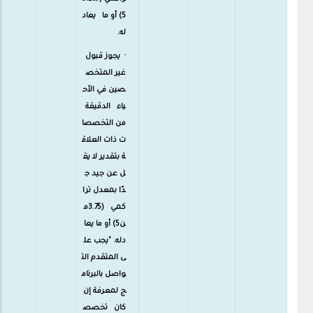
5) أو ما يعاد
له.
· يجوز قبول
غير المتخص
صين في الأح
ياء الدقيقة
من التخصصا
ت ذات العلاق
ة بتقدير لا يق
ل عن جيد ج
دًا بمعدل ترا
كمي (3.75م
ن5) أو ما يعا
دله. "يجب عل
ى المتقدم الت
واصل بالبرنام
ج لمعرفة إن
كان تخصص