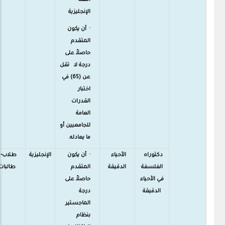
اللغة
الإنجليزية
· أن يكون
المتقدم
حاصلاً على
درجة لا تقل
عن (65) في
اختبار
القدرات
العامة
للجامعيين أو
ما يعادله.
دكتوراه
الأحياء
· أن يكون
الإنجليزية
طلاب-
الفلسفة
الدقيقة
المتقدم
طالبات
في الأحياء
حاصلاً على
الدقيقة
درجة
الماجستير
بنظام