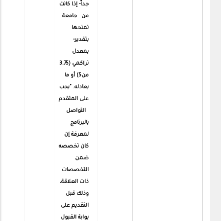
جداً- إذا كانت
من جامعة
تمنحها
بتقدير-
بمعدل
تراكمي (3.75
من5) أو ما
يعادله. "يجب
على المتقدم
التواصل
بالبرنامج
لمعرفة إن
كان تخصصه
ضمن
التخصصات
ذات العلاقة،
وذلك قبل
التقديم على
بوابة القبول