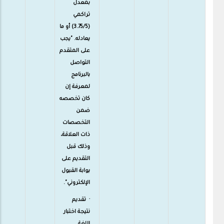
بمعدل
تراكمي
(3.75/5) أو ما
يعادله. "يجب
على المتقدم
التواصل
بالبرنامج
لمعرفة إن
كان تخصصه
ضمن
التخصصات
ذات العلاقة،
وذلك قبل
التقديم على
بوابة القبول
الإلكتروني".
· تقديم
نتيجة اختبار