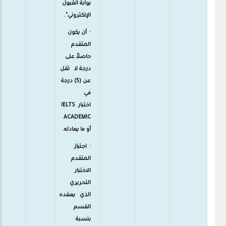
بوابة القبول
الإلكتروني".
· أن يكون
المتقدم
حاصلاً على
درجة لا تقل
عن (5) درجة
في
اختبارIELTS
ACADEMIC
أو ما يعادله.
· اجتياز
المتقدم
الاختبار
التحريري
الذي يعقده
القسم
بنسبة