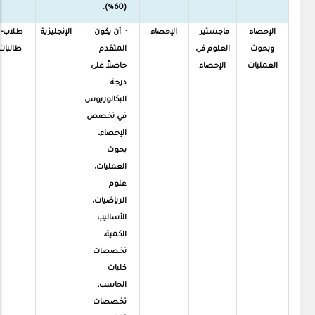
(60%).
الإحصاء
ماجستير
الإحصاء
· أن يكون
الإنجليزية
طلاب-
وبحوث
العلوم في
المتقدم
طالبات
العمليات
الإحصاء
حاصلاً على
درجة
البكالوريوس
في تخصص
الإحصاء،
بحوث
العمليات،
علوم
الرياضيات،
الأساليب
الكمية،
تخصصات
كليات
الحاسب،
تخصصات