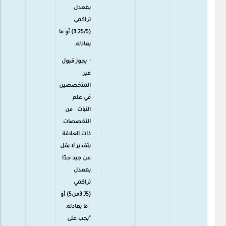
بمعدل
تراكمي
(3.25/5) أو ما
يعادله.
· يجوز قبول
غير
المتخصصين
في علم
النبات من
التخصصات
ذات العلاقة
بتقدير لا يقل
عن جيد جدًا
بمعدل
تراكمي
(3.75من5) أو
ما يعادله.
"يجب على