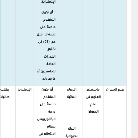
الإنجليزية.
· أن يكون
المتقدم
حاصلاً على
درجة لا تقل
عن (65) في
اختبار
القدرات
العامة
للجامعيين أو
ما يعادله.
علم الحيوان
ماجستير
الأحياء
· أن يكون
الإنجليزية
طلاب-
العلوم في
المائية
المتقدم
طالبات
علم
حاصلاً على
الحيوان
درجة
البكالوريوس
بنظام
البيئة
الانتظام في
الحيوانية