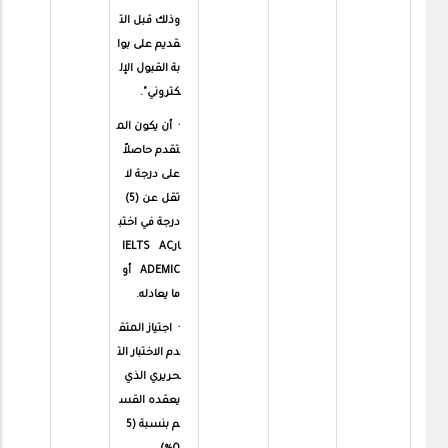
وذلك قبل الت
قديم على بوا
بة القبول الإل
كتروني".
· أن يكون الم
تقدم حاصلاً
على درجة لا
تقل عن (5)
درجة في اختب
ارIELTS AC
ADEMIC أو
ما يعادله.
· اجتياز المتق
دم الاختبار الت
حريري الذي
يعقده القس
م بنسبة (5