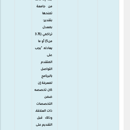
من جامعة
تمنحها
بتقدير-
بمعدل
تراكمي (3.75
من5) أو ما
يعادله. "يجب
على
المتقدم
التواصل
بالبرنامج
لمعرفة إن
كان تخصصه
ضمن
التخصصات
ذات العلاقة،
وذلك قبل
التقديم على