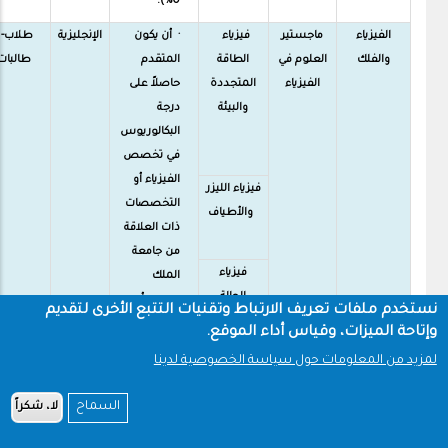
0%).
الفيزياء
ماجستير
فيزياء
· أن يكون
الإنجليزية
طلاب-
والفلك
العلوم في
الطاقة
المتقدم
طالبات
الفيزياء
المتجددة
حاصلاً على
والبيئة
درجة
البكالوريوس
في تخصص
الفيزياء أو
فيزياء الليزر
التخصصات
والأطياف
ذات العلاقة
من جامعة
فيزياء
الملك
الحالة
سعود أو
نستخدم ملفات تعريف الارتباط وتقنيات التتبع الأخرى لتقديم
المكثفة
من أي جهة
وإتاحة الميزات، وقياس أداء الموقع.
أخرى معترف
لمزيد من المعلومات حول سياسة الخصوصية لدينا
بها بتقدير لا
الفيزياء
يقل عن جيد
السماح
لا، شكراً
الحيوية
بمعدل
والطبية
تراكمي (2.75