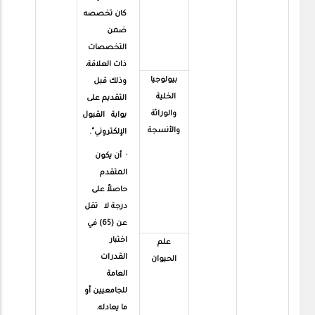
كان تخصصه
ضمن
التخصصات
ذات العلاقة،
بيولوجيا
وذلك قبل
الخلية
التقديم على
والوراثة
بوابة القبول
والأنسجة
الإلكتروني".
· أن يكون
المتقدم
حاصلاً على
درجة لا تقل
عن (65) في
اختبار
علم
القدرات
الحيوان
العامة
للجامعيين أو
ما يعادله.