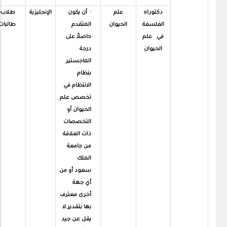
دكتوراه
علم
· أن يكون
الإنجليزية
طلاب-
الفلسفة
الحيوان
المتقدم
طالبات
في علم
حاصلاً على
الحيوان
درجة
الماجستير
بنظام
الانتظام في
تخصص علم
الحيوان أو
التخصصات
ذات العلاقة
من جامعة
الملك
سعود أو من
أي جهة
أخرى معترف
بها بتقدير لا
يقل عن جيد