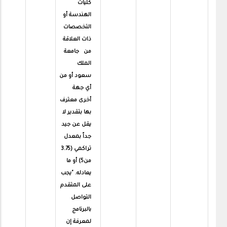
كليات
الهندسة أو
التخصصات
ذات العلاقة
من جامعة
الملك
سعود أو من
أي جهة
أخرى معترف
بها بتقدير لا
يقل عن جيد
جداً بمعدل
تراكمي (3.75
من5) أو ما
يعادله. "يجب
على المتقدم
التواصل
بالبرنامج
لمعرفة إن