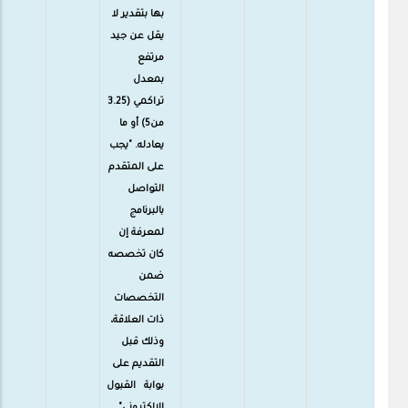
بها بتقدير لا
يقل عن جيد
مرتفع
بمعدل
تراكمي (3.25
من5) أو ما
يعادله. "يجب
على المتقدم
التواصل
بالبرنامج
لمعرفة إن
كان تخصصه
ضمن
التخصصات
ذات العلاقة،
وذلك قبل
التقديم على
بوابة القبول