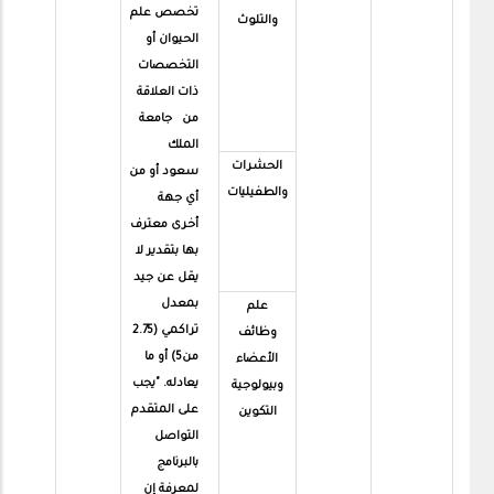
تخصص علم
والتلوث
الحيوان أو
التخصصات
ذات العلاقة
من جامعة
الملك
الحشرات
سعود أو من
والطفيليات
أي جهة
أخرى معترف
بها بتقدير لا
يقل عن جيد
بمعدل
علم
تراكمي (2.75
وظائف
من5) أو ما
الأعضاء
يعادله. "يجب
وبيولوجية
على المتقدم
التكوين
التواصل
بالبرنامج
لمعرفة إن