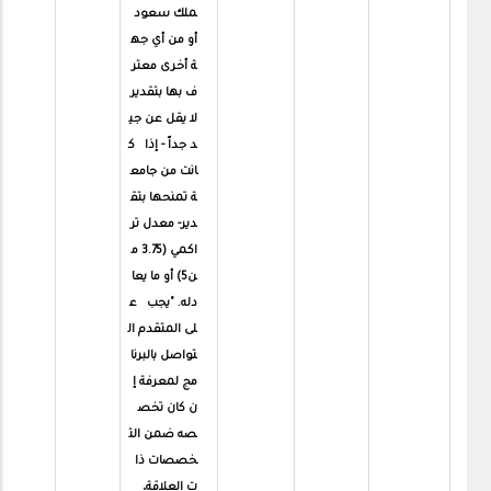
ملك سعود
أو من أي جه
ة أخرى معتر
ف بها بتقدير
لا يقل عن جي
د جداً - إذا ك
انت من جامع
ة تمنحها بتق
دير- معدل تر
اكمي (3.75 م
ن5) أو ما يعا
دله. "يجب ع
لى المتقدم ال
تواصل بالبرنا
مج لمعرفة إ
ن كان تخص
صه ضمن الت
خصصات ذا
ت العلاقة،