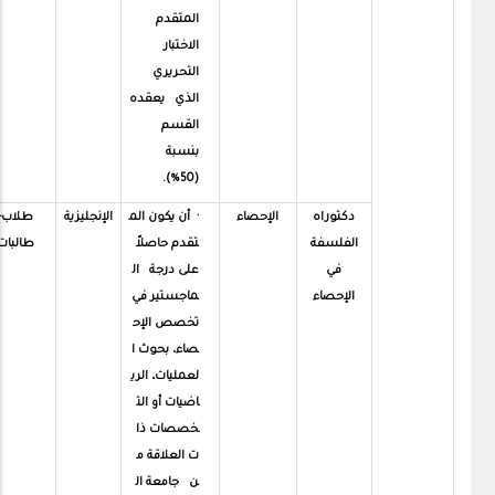
المتقدم
الاختبار
التحريري
الذي يعقده
القسم
بنسبة
(50%).
دكتوراه
الإحصاء
· أن يكون الم
الإنجليزية
طلاب-
الفلسفة
تقدم حاصلاً
طالبات
في
على درجة ال
الإحصاء
ماجستير في
تخصص الإح
صاء، بحوث ا
لعمليات، الري
اضيات أو الت
خصصات ذا
ت العلاقة م
ن جامعة ال