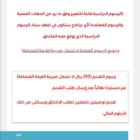
(الرسوم الدراسية قابلة للتغيير وفق ما يرد من الجهات المعنية
والرسوم المعتمدة لأي برنامج ستكون في تعهد سداد الرسوم
الدراسية الذي يوقع عليه الملتحق،
وجميع الرسوم المعلنة لا تشمل ضريبة القيمة المضافة
)
· رسوم التقديم (200 ريال لا تشمل ضريبة القيمة المضافة)
غير مستردة نهائياً بعد إرسال طلب التقديم.
· تقديم توصيتين داعمتين لطلب الالتحاق ويستثنى من ذلك
الدبلوم العالي .
لغة