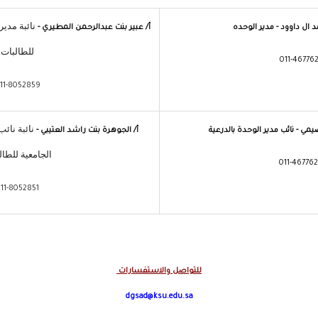
نائبة مدير
ال داوود - مدير الوحده
أ/ عبير بنت عبدالرحمن المطيري -
للطالبات
011-46776
11-8052859
نائبة نائ
ي - نائب مدير الوحدة بالدرعية
أ/ الجوهرة بنت راشد العتيبي -
الجامعية للطال
011-46776
11-8052851
للتواصل والاستفسارات
dgsad@ksu.edu.sa