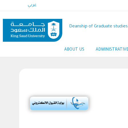
Skip
عربي
to
main
content
Deanship of Graduate studies
Main
ABOUT US
ADMINISTRATIV
navigation