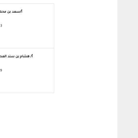
أ/سعد بن محمد 
23
أ/ هشام بن سند العصيم
29